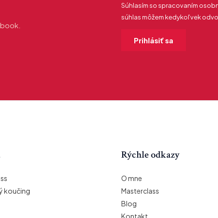
Súhlasím so spracovaním osobný
súhlas môžem kedykoľvek odvola
e-book.
a
Rýchle odkazy
ass
O mne
 koučing
Masterclass
Blog
Kontakt