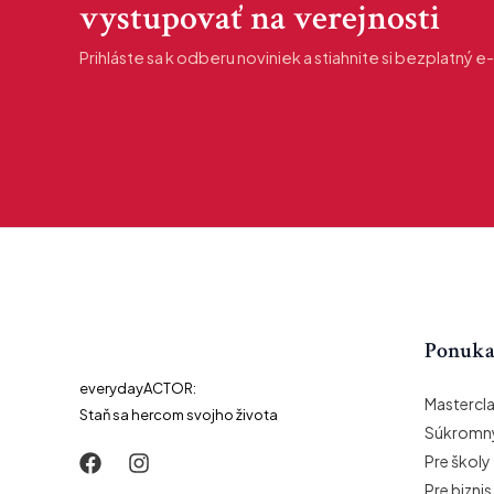
vystupovať na verejnosti
Prihláste sa k odberu noviniek a stiahnite si bezplatný 
Ponuk
everydayACTOR:
Mastercl
Staň sa hercom svojho života
Súkromný
Pre školy
Pre biznis