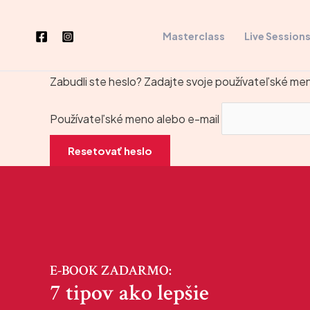
Preskočiť
na
Masterclass
Live Session
obsah
Zabudli ste heslo? Zadajte svoje používateľské me
Používateľské meno alebo e-mail
Resetovať heslo
E-BOOK ZADARMO:
7 tipov ako lepšie