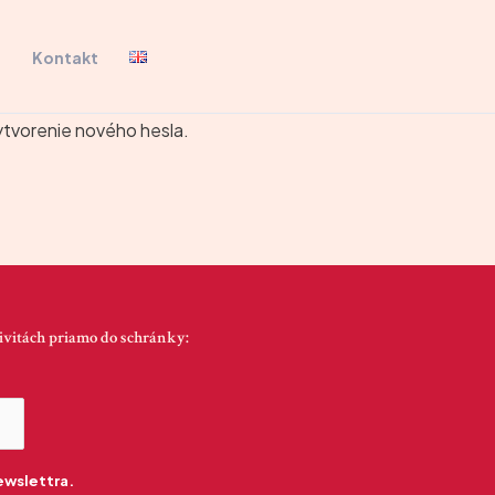
g
Kontakt
ytvorenie nového hesla.
ivitách priamo do schránky:
ewslettra.