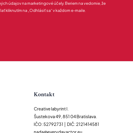
ch údajov na marketingové účely. Beriem na vedomie, že
ť kliknutím na „Odhlásiť sa“ v každom e-maile.
Kontakt
Creative labyrint I.
Šustekova 49, 851 04 Bratislava.
IČO: 52792731 │ DIČ: 2121414581
nada@everydayactor.eu