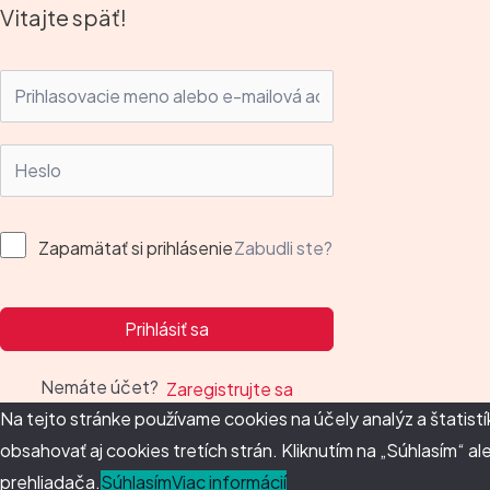
Preskočiť
Vitajte späť!
na
obsah
Zabudli ste?
Zapamätať si prihlásenie
Prihlásiť sa
Nemáte účet?
Zaregistrujte sa
Na tejto stránke používame cookies na účely analýz a štatist
obsahovať aj cookies tretích strán. Kliknutím na „Súhlasím“ a
prehliadača.
Súhlasím
Viac informácií