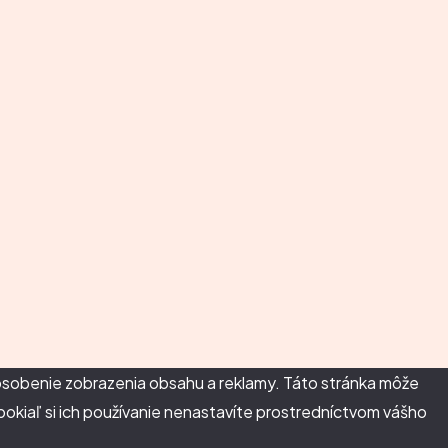
spôsobenie zobrazenia obsahu a reklamy. Táto stránka môže
 pokiaľ si ich používanie nenastavíte prostredníctvom vášho